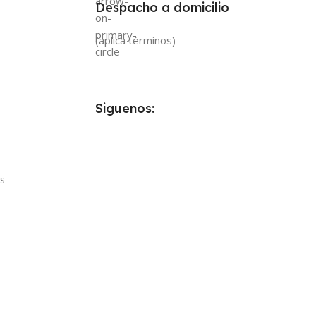
Despacho a domicilio
(aplica términos)
Siguenos:
es