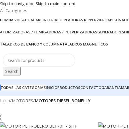
Skip to navigation
Skip to main content
All Categories
BOMBAS DE AGUA
CARPINTERIA
CHIPEADORAS RIPPER
VIBROAPISONAD
ATOMIZADORAS / FUMIGADORAS / PULVERIZADORAS
GENERADORES
HI
TALADROS DE BANCO Y COLUMNA
TALADROS MAGNETICOS
Search
TODAS LAS CATEGORIAS
INICIO
PRODUCTOS
CONTACTO
GARANTÍA
MAR
Inicio
/
MOTORES
/
MOTORES DIESEL BONELLY