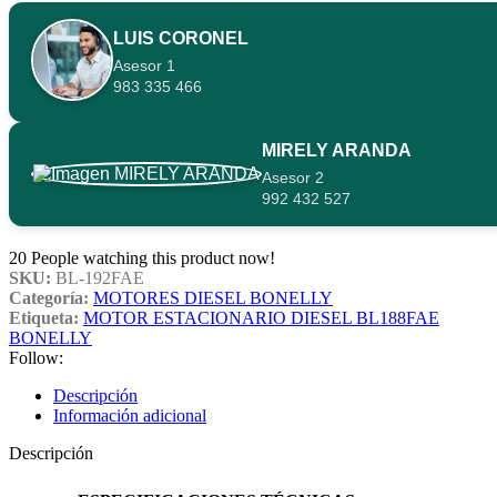
LUIS CORONEL
Asesor 1
983 335 466
MIRELY ARANDA
Asesor 2
992 432 527
20
People watching this product now!
SKU:
BL-192FAE
Categoría:
MOTORES DIESEL BONELLY
Etiqueta:
MOTOR ESTACIONARIO DIESEL BL188FAE
BONELLY
Follow:
Descripción
Información adicional
Descripción