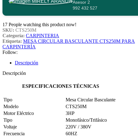
Asesor 2
992 432 527
17
People watching this product now!
SKU:
CTS250M
Categoría:
CARPINTERIA
Etiqueta:
MESA CIRCULAR BASCULANTE CTS250M PARA
CARPINTERÍA
Follow:
Descripción
Descripción
ESPECIFICACIONES TÉCNICAS
Tipo
Mesa Circular Basculante
Modelo
CTS250M
Motor Eléctrico
3HP
Tipo
Monofásico/Trifásico
Voltaje
220V / 380V
Frecuencia
60HZ