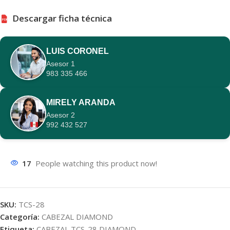
Descargar ficha técnica
PDF
LUIS CORONEL
Asesor 1
983 335 466
MIRELY ARANDA
Asesor 2
992 432 527
17
People watching this product now!
SKU:
TCS-28
Categoría:
CABEZAL DIAMOND
Etiqueta:
CABEZAL TCS-28 DIAMOND